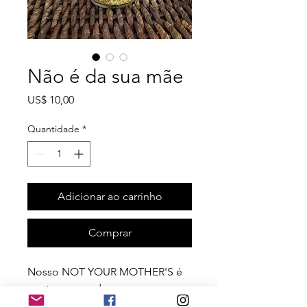
Não é da sua mãe
Preço
US$ 10,00
Quantidade
*
Adicionar ao carrinho
Comprar
Nosso NOT YOUR MOTHER'S é
um toque moderno para uma
alternativa sem sal que está